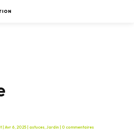
TION
e
t
|
Avr 6, 2025
|
astuces
,
Jardin
|
0 commentaires