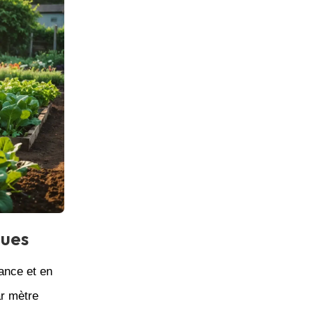
ques
rance et en
ar mètre