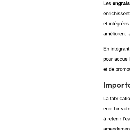
Les
engrais
enrichissent
et intégrées
améliorent l
En intégrant
pour accueil
et de promou
Import
La fabricati
enrichir vot
à retenir l’e
amendement 