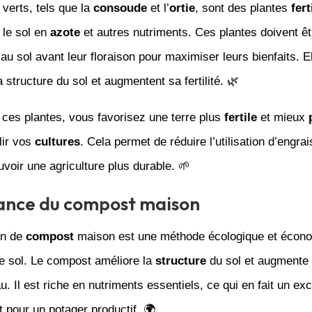
verts, tels que la
consoude
et l’
ortie
, sont des plantes
fert
 le sol en
azote
et autres nutriments. Ces plantes doivent 
 au sol avant leur floraison pour maximiser leurs bienfaits. E
a structure du sol et augmentent sa fertilité. 🌿
 ces plantes, vous favorisez une terre plus
fertile
et mieux
lir vos
cultures
. Cela permet de réduire l’utilisation d’engra
voir une agriculture plus durable. 🌱
ance du compost maison
on de
compost
maison est une méthode écologique et écon
re sol. Le compost améliore la
structure
du sol et augmente 
au. Il est riche en nutriments essentiels, ce qui en fait un exc
pour un potager productif. 🌍