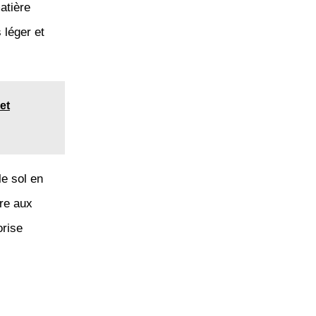
atière
 léger et
et
le sol en
re aux
orise