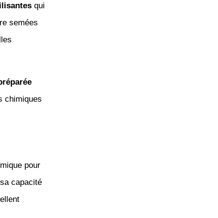
ilisantes
qui
être semées
lles
préparée
is chimiques
omique pour
sa capacité
ellent