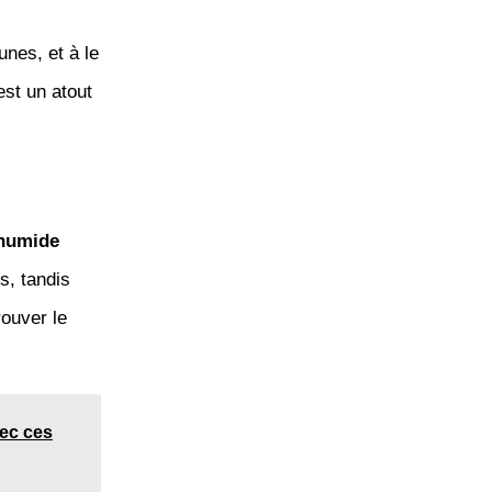
unes, et à le
est un atout
humide
s, tandis
rouver le
vec ces