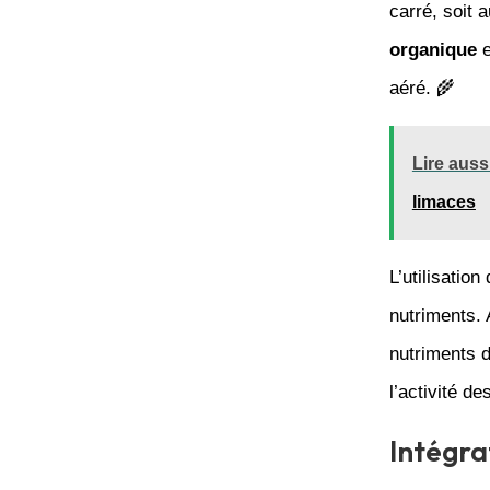
carré, soit 
organique
e
aéré. 🌾
Lire aussi
limaces
L’utilisation
nutriments.
nutriments d
l’activité de
Intégra