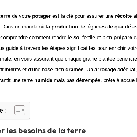
terre
de votre
potager
est la clé pour assurer une
récolte
ab
. Dans un monde où la
production
de légumes de
qualité
es
, comprendre comment rendre le
sol
fertile et bien
préparé
es
s guide à travers les étapes significatifes pour enrichir votr
imale, en vous assurant que chaque graine plantée bénéfici
triments
et d’une base bien
drainée
. Un
arrosage
adéquat, 
rantit une terre
humide
mais pas détrempée, prête à accueill
e :
r les besoins de la terre