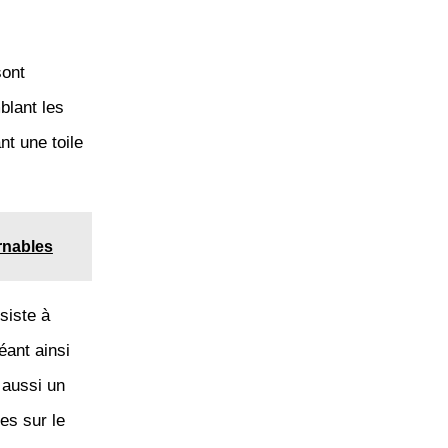
ont
blant les
t une toile
rnables
siste à
réant ainsi
 aussi un
es sur le