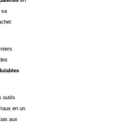
palettes
en
 sa
achet
niers
 des
ulables
 outils
riaux en un
 pas aux