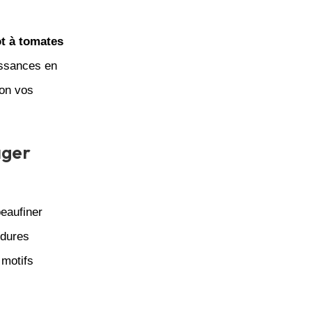
t à tomates
issances en
lon vos
ager
peaufiner
rdures
 motifs