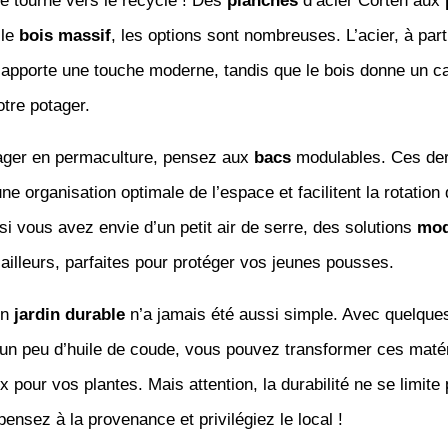
se tourne vers le recyclé ! Des
planches
d’acier Corten aux
 le
bois massif
, les options sont nombreuses. L’acier, à part
 apporte une touche moderne, tandis que le bois donne un c
otre potager.
ager en permaculture, pensez aux
bacs
modulables. Ces der
ne organisation optimale de l’espace et facilitent la rotation
 si vous avez envie d’un petit air de serre, des solutions
mod
 ailleurs, parfaites pour protéger vos jeunes pousses.
un
jardin durable
n’a jamais été aussi simple. Avec quelques
 un peu d’huile de coude, vous pouvez transformer ces maté
x pour vos plantes. Mais attention, la durabilité ne se limite
pensez à la provenance et privilégiez le local !