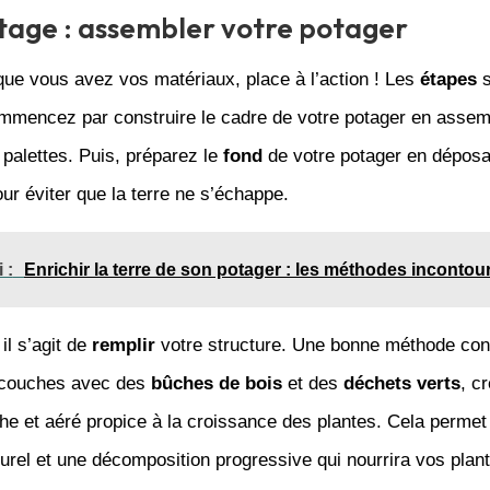
age : assembler votre potager
que vous avez vos matériaux, place à l’action ! Les
étapes
s
mmencez par construire le cadre de votre potager en assem
palettes. Puis, préparez le
fond
de votre potager en déposan
our éviter que la terre ne s’échappe.
 :
Enrichir la terre de son potager : les méthodes incontou
 il s’agit de
remplir
votre structure. Une bonne méthode con
s couches avec des
bûches de bois
et des
déchets verts
, c
che et aéré propice à la croissance des plantes. Cela permet
urel et une décomposition progressive qui nourrira vos plant