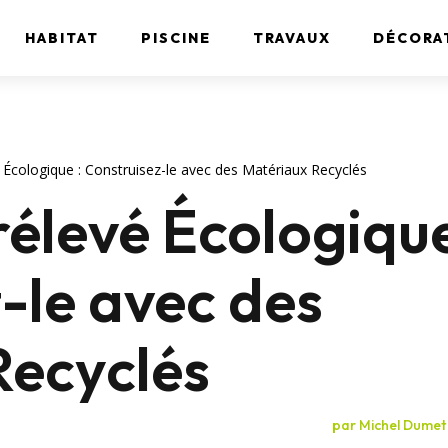
HABITAT
PISCINE
TRAVAUX
DÉCORA
 Écologique : Construisez-le avec des Matériaux Recyclés
élevé Écologique
-le avec des
Recyclés
par
Michel Dumet