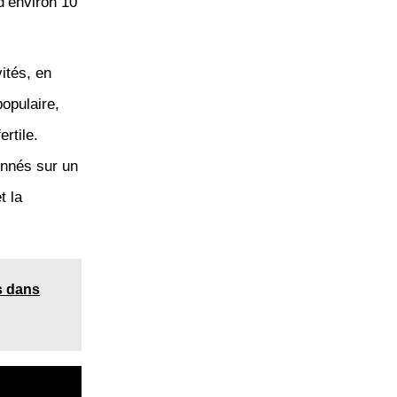
d’environ 10
ités, en
opulaire,
rtile.
onnés sur un
t la
s dans