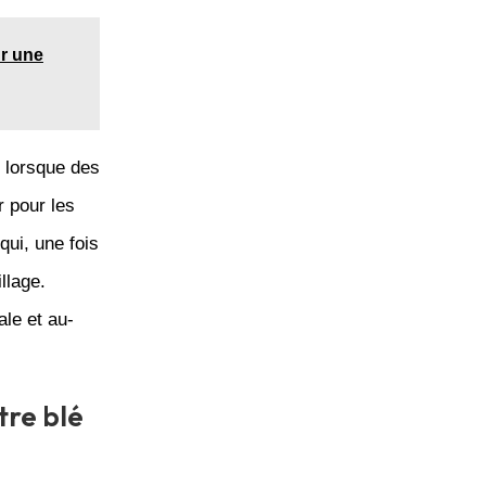
ur une
, lorsque des
r pour les
qui, une fois
llage.
le et au-
tre blé