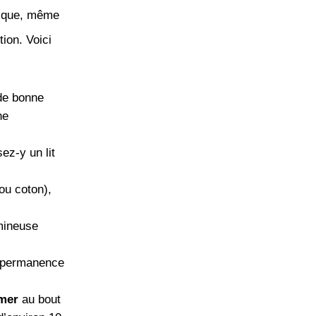
nique, même
tion. Voici
 de bonne
ne
z-y un lit
ou coton),
mineuse
n permanence
mer
au bout