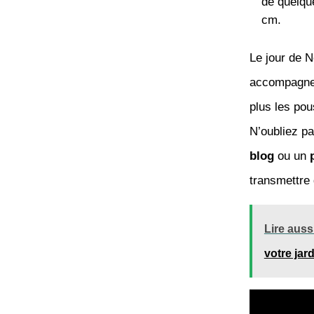
de quelqu
cm.
Le jour de N
accompagnem
plus les pou
N’oubliez pa
blog
ou un
transmettre 
Lire aussi
votre jar