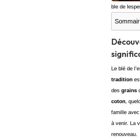
ble de lesp
Sommair
Découve
signific
Le blé de l
tradition
est
des
grains
d
coton
, quel
famille avec
à venir. La 
renouveau.