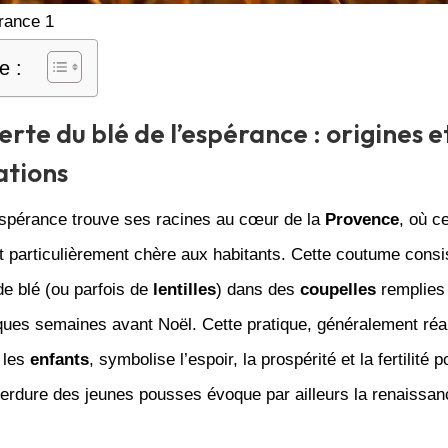
erance 1
e :
rte du blé de l’espérance : origines e
ations
’espérance trouve ses racines au cœur de la
Provence
, où ce
 particulièrement chère aux habitants. Cette coutume consis
e blé (ou parfois de
lentilles
) dans des
coupelles
remplies 
ques semaines avant Noël. Cette pratique, généralement réa
 les
enfants
, symbolise l’espoir, la prospérité et la fertilité po
verdure des jeunes pousses évoque par ailleurs la renaissanc