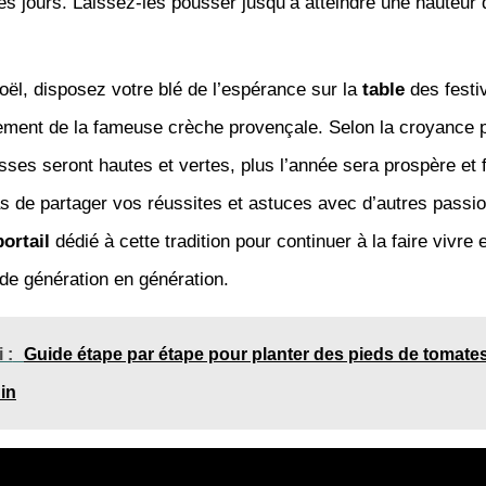
es jours. Laissez-les pousser jusqu’à atteindre une hauteur 
oël, disposez votre blé de l’espérance sur la
table
des festiv
ent de la fameuse crèche provençale. Selon la croyance p
sses seront hautes et vertes, plus l’année sera prospère et fe
s de partager vos réussites et astuces avec d’autres passi
portail
dédié à cette tradition pour continuer à la faire vivre e
de génération en génération.
 :
Guide étape par étape pour planter des pieds de tomate
din