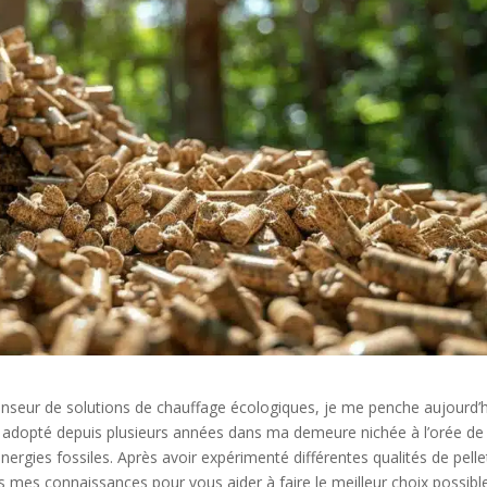
enseur de solutions de chauffage écologiques, je me penche aujourd’
ai adopté depuis plusieurs années dans ma demeure nichée à l’orée de 
nergies fossiles. Après avoir expérimenté différentes qualités de pelle
us mes connaissances pour vous aider à faire le meilleur choix possibl