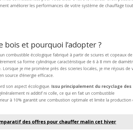
lement améliorer les performances de votre système de chauffage tou
e bois et pourquoi l’adopter ?
 un combustible écologique fabriqué à partir de sciures et copeaux de
lièrement sa forme cylindrique caractéristique de 6 à 8 mm de diamètr
e. Lorsque je me promène près des scieries locales, je me réjouis de 
en source d’énergie efficace.
abord son aspect écologique.
Issu principalement du recyclage des
 généralement ni additif ni colle, ce qui en fait un combustible
érieur à 10% garantit une combustion optimale et limite la production
omparatif des offres pour chauffer malin cet hiver​