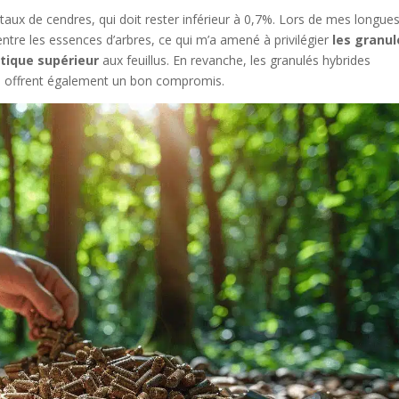
 taux de cendres, qui doit rester inférieur à 0,7%. Lors de mes longue
entre les essences d’arbres, ce qui m’a amené à privilégier
les granul
tique supérieur
aux feuillus. En revanche, les granulés hybrides
x) offrent également un bon compromis.