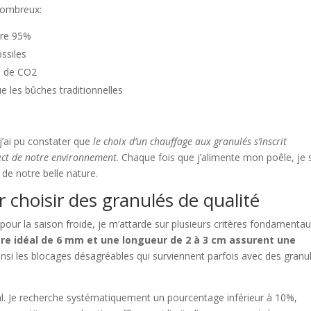
nombreux:
dre 95%
ssiles
n de CO2
 les bûches traditionnelles
 j’ai pu constater que
le choix d’un chauffage aux granulés s’inscrit
ect de notre environnement
. Chaque fois que j’alimente mon poêle, je 
de notre belle nature.
r choisir des granulés de qualité
our la saison froide, je m’attarde sur plusieurs critères fondamentau
re idéal de 6 mm et une longueur de 2 à 3 cm assurent une
insi les blocages désagréables qui surviennent parfois avec des granu
al. Je recherche systématiquement un pourcentage inférieur à 10%,