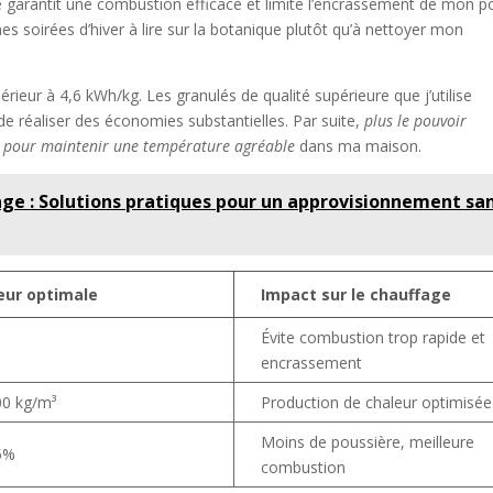
e garantit une combustion efficace et limite l’encrassement de mon p
s soirées d’hiver à lire sur la botanique plutôt qu’à nettoyer mon
périeur à 4,6 kWh/kg. Les granulés de qualité supérieure que j’utilise
e réaliser des économies substantielles. Par suite,
plus le pouvoir
lés pour maintenir une température agréable
dans ma maison.
age : Solutions pratiques pour un approvisionnement sa
eur optimale
Impact sur le chauffage
Évite combustion trop rapide et
encrassement
00 kg/m³
Production de chaleur optimisée
Moins de poussière, meilleure
5%
combustion