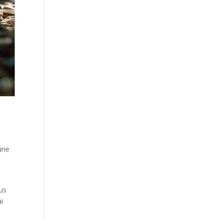
 une
lus
i