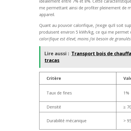
idéalement entre 7% et 8%. Cette caractéristiqu
me permettant ainsi de profiter pleinement de me
appareil.
Quant au pouvoir calorifique, j’exige qu’il soit su
produisent environ 5 kWh/kg, ce qui me permet d
calorifique est élevé, moins j’ai besoin de granu
Lire aussi :
Transport bois de chauff
tracas​
Critère
Val
Taux de fines
1%
Densité
≥ 7
Durabilité mécanique
> 9